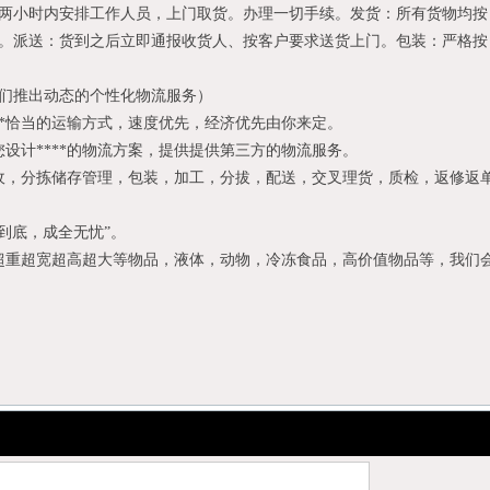
两小时内安排工作人员，上门取货。办理一切手续。发货：所有货物均按
。派送：货到之后立即通报收货人、按客户要求送货上门。包装：严格按
们推出动态的个性化物流服务）
**恰当的运输方式，速度优先，经济优先由你来定。
设计****的物流方案，提供提供第三方的物流服务。
收，分拣储存管理，包装，加工，分拔，配送，交叉理货，质检，返修返
到底，成全无忧”。
超重超宽超高超大等物品，液体，动物，冷冻食品，高价值物品等，我们
1
2