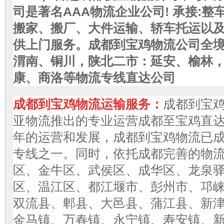
司
是著名AAA物流企业公司! 承接:
搬家、搬厂、大件运输、轿车托运以
供上门服务。成都到宝鸡物流公司全
渭南、铜川，陕北二市：延安、榆林
康、商洛等物流专
线直达公司
成都到宝鸡物流运输服务：
成都到
宝
亚
物流推出的专业运营成都至
宝鸡
直
年的运营和发展，成都到
宝鸡
物流已
专线之一。
同时，依托成都完善的物
区、金牛区、武侯区、成华区、龙泉
区、温江区、都江堰市、彭州市、邛
双流县、郫县、大邑县、蒲江县、新
金马镇、万春镇、永宁镇、寿安镇、